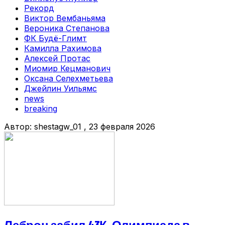
Рекорд
Виктор Вембаньяма
Вероника Степанова
ФК Будё-Глимт
Камилла Рахимова
Алексей Протас
Миомир Кецманович
Оксана Селехметьева
Джейлин Уильямс
news
breaking
Автор:
shestagw_01
, 23 февраля 2026
Леброн забил 43К, Олимпиада в