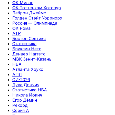
ФК Милан
ФК Тоттенхэм Хотспур
Леброн Джеймс
Голден Стэйт Уорриорз
Россия — Олимпиада
ФК Рома
ATP
Бостон Селтикс
Статистика
Бруклин Нетс
Денвер Наггетс
МВК Зенит-Казань
НБА
Атланта Хоукс
АПЛ
ОИ-2026
Лука Дончич
Статистика НБА
Никола Йокич
Егор Дёмин
Рекорд
Серия А