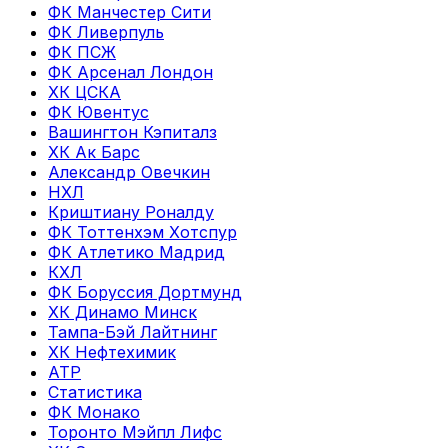
ФК Манчестер Сити
ФК Ливерпуль
ФК ПСЖ
ФК Арсенал Лондон
ХК ЦСКА
ФК Ювентус
Вашингтон Кэпиталз
ХК Ак Барс
Александр Овечкин
НХЛ
Криштиану Роналду
ФК Тоттенхэм Хотспур
ФК Атлетико Мадрид
КХЛ
ФК Боруссия Дортмунд
ХК Динамо Минск
Тампа-Бэй Лайтнинг
ХК Нефтехимик
ATP
Статистика
ФК Монако
Торонто Мэйпл Лифс