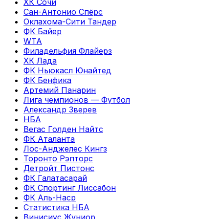
ХК Сочи
Сан-Антонио Спёрс
Оклахома-Сити Тандер
ФК Байер
WTA
Филадельфия Флайерз
ХК Лада
ФК Ньюкасл Юнайтед
ФК Бенфика
Артемий Панарин
Лига чемпионов — Футбол
Александр Зверев
НБА
Вегас Голден Найтс
ФК Аталанта
Лос-Анджелес Кингз
Торонто Рэпторс
Детройт Пистонс
ФК Галатасарай
ФК Спортинг Лиссабон
ФК Аль-Наср
Статистика НБА
Винисиус Жуниор