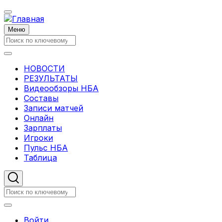
Перейти
к
основному
Меню
содержанию
Поиск
Поиск
НОВОСТИ
Основная
РЕЗУЛЬТАТЫ
Видеообзоры НБА
навигация
Составы
Записи матчей
Онлайн
Зарплаты
Игроки
Пульс НБА
Таблица
Поиск
Поиск
Меню
Войти