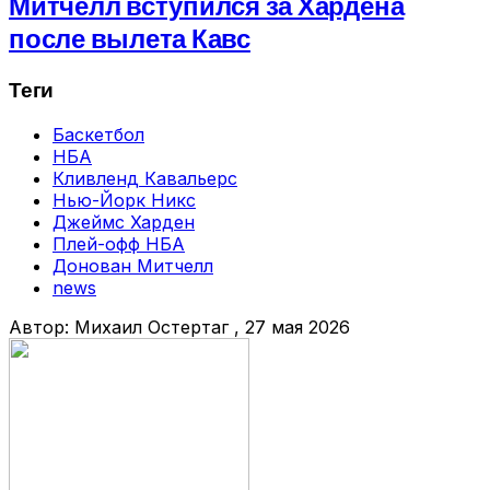
Митчелл вступился за Хардена
после вылета Кавс
Теги
Баскетбол
НБА
Кливленд Кавальерс
Нью-Йорк Никс
Джеймс Харден
Плей-офф НБА
Донован Митчелл
news
Автор:
Михаил Остертаг
, 27 мая 2026