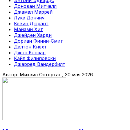
Энтони Эдвардс
Донован Митчелл
Джамал Маррей
Лука Дончич
Кевин Дюрант
Майами Хит
Джейден Харди
Дориан Финни-Смит
Далтон Кнехт
Джон Кончар
Кайл Филиповски
Джарред Вандербилт
Автор:
Михаил Остертаг
, 30 мая 2026