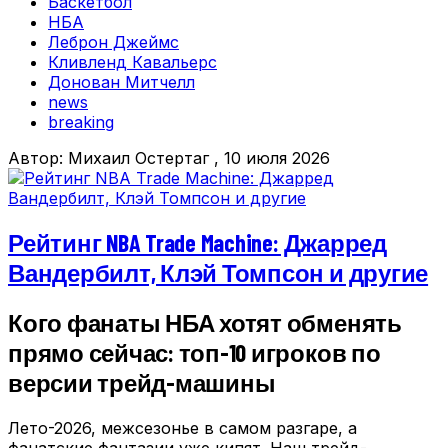
Баскетбол
НБА
Леброн Джеймс
Кливленд Кавальерс
Донован Митчелл
news
breaking
Автор:
Михаил Остертаг
, 10 июля 2026
Рейтинг NBA Trade Machine: Джарред
Вандербилт, Клэй Томпсон и другие
Кого фанаты НБА хотят обменять
прямо сейчас: топ-10 игроков по
версии трейд-машины
Лето-2026, межсезонье в самом разгаре, а
фанатские фантазии уже кипят. Наш трейд-