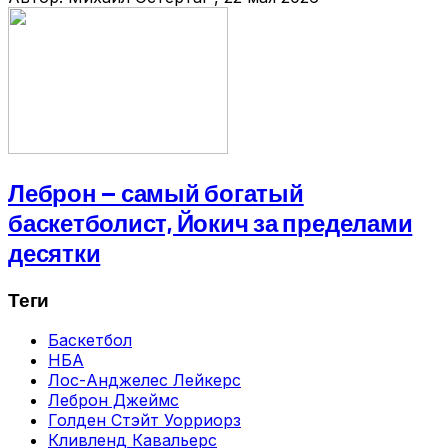
Леброн — самый богатый
баскетболист, Йокич за пределами
десятки
Теги
Баскетбол
НБА
Лос-Анджелес Лейкерс
Леброн Джеймс
Голден Стэйт Уорриорз
Кливленд Кавальерс