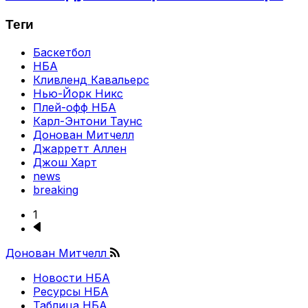
Теги
Баскетбол
НБА
Кливленд Кавальерс
Нью-Йорк Никс
Плей-офф НБА
Карл-Энтони Таунс
Донован Митчелл
Джарретт Аллен
Джош Харт
news
breaking
1
Следующая
Нумерация
страница
страниц
Донован Митчелл
Новости НБА
Подвал
Ресурсы НБА
Таблица НБА