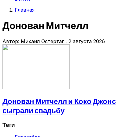
учётной
Главная
записи
Строка
пользователя
Донован Митчелл
навигации
Автор:
Михаил Остертаг
, 2 августа 2026
Донован Митчелл и Коко Джонс
сыграли свадьбу
Теги