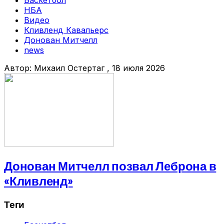
Баскетбол
НБА
Видео
Кливленд Кавальерс
Донован Митчелл
news
Автор:
Михаил Остертаг
, 18 июля 2026
Донован Митчелл позвал Леброна в
«Кливленд»
Теги