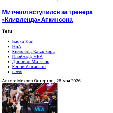
Митчелл вступился за тренера
«Кливленда» Аткинсона
Теги
Баскетбол
НБА
Кливленд Кавальерс
Плей-офф НБА
Донован Митчелл
Кенни Аткинсон
news
Автор:
Михаил Остертаг
, 26 мая 2026