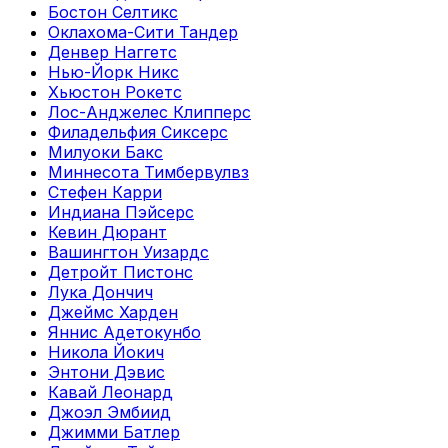
Бостон Селтикс
Оклахома-Сити Тандер
Денвер Наггетс
Нью-Йорк Никс
Хьюстон Рокетс
Лос-Анджелес Клипперс
Филадельфия Сиксерс
Милуоки Бакс
Миннесота Тимбервулвз
Стефен Карри
Индиана Пэйсерс
Кевин Дюрант
Вашингтон Уизардс
Детройт Пистонс
Лука Дончич
Джеймс Харден
Яннис Адетокунбо
Никола Йокич
Энтони Дэвис
Кавай Леонард
Джоэл Эмбиид
Джимми Батлер