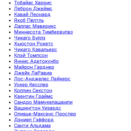
Тобайас Харрис
Леброн Джеймс
Кавай Леонард
Якоб Пёлтль
Даллас Маверикс
Миннесота Тимбервулвз
Чикаго Буллз
Хьюстон Рокетс
Чикаго Кавальерс
Клэй Томпсон
Яннис Адетокунбо
Майрон Гарднер
Джейк ЛаРавиа
Лос-Анджелес Лейкерс
Уокер Кесслер
Коллин Секстон
Квентин Граймс
Сандро Мамукелашвили
Вашингтон Уизардс
Оливье-Максенс Проспер
Дэниел Гэффорд
Санти Альдама