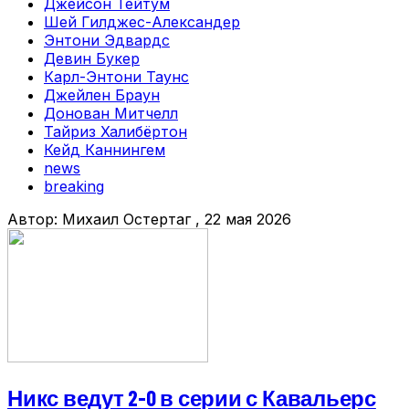
Джейсон Тейтум
Шей Гилджес-Александер
Энтони Эдвардс
Девин Букер
Карл-Энтони Таунс
Джейлен Браун
Донован Митчелл
Тайриз Халибёртон
Кейд Каннингем
news
breaking
Автор:
Михаил Остертаг
, 22 мая 2026
Никс ведут 2-0 в серии с Кавальерс