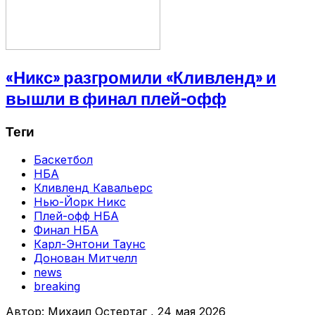
«Никс» разгромили «Кливленд» и
вышли в финал плей-офф
Теги
Баскетбол
НБА
Кливленд Кавальерс
Нью-Йорк Никс
Плей-офф НБА
Финал НБА
Карл-Энтони Таунс
Донован Митчелл
news
breaking
Автор:
Михаил Остертаг
, 24 мая 2026