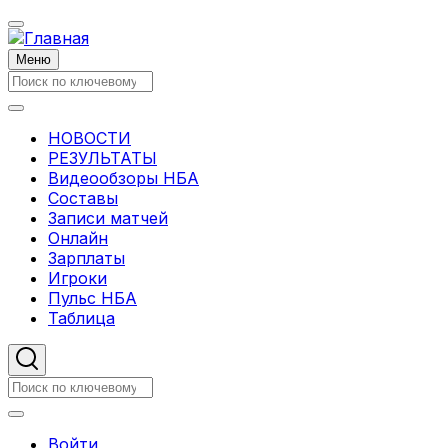
Перейти
к
основному
Меню
содержанию
Поиск
Поиск
НОВОСТИ
Основная
РЕЗУЛЬТАТЫ
Видеообзоры НБА
навигация
Составы
Записи матчей
Онлайн
Зарплаты
Игроки
Пульс НБА
Таблица
Поиск
Поиск
Меню
Войти