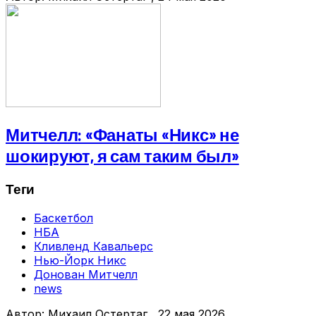
Митчелл: «Фанаты «Никс» не
шокируют, я сам таким был»
Теги
Баскетбол
НБА
Кливленд Кавальерс
Нью-Йорк Никс
Донован Митчелл
news
Автор:
Михаил Остертаг
, 22 мая 2026