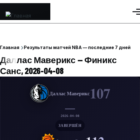
Перейти к основному содержанию
Ме
Строка
Главная
Результаты матчей NBA — последние 7 дней
навигации
Даллас Маверикс — Финикс
Санс, 2026-04-08
107
Даллас Маверикс
—
2026-04-08
ЗАВЕРШЁН