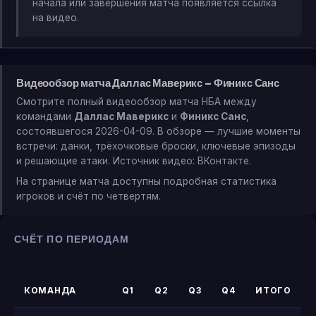
начала или завершения матча появляется ссылка
на видео.
Видеообзор матча Даллас Маверикс — Финикс Санс
Смотрите полный видеообзор матча НБА между
командами
Даллас Маверикс
и
Финикс Санс
,
состоявшегося 2026-04-09. В обзоре — лучшие моменты
встречи: данки, трёхочковые броски, ключевые эпизоды
и решающие атаки. Источник видео: ВКонтакте.
На странице матча доступны подробная статистика
игроков и счёт по четвертям.
СЧЁТ ПО ПЕРИОДАМ
КОМАНДА
Q1
Q2
Q3
Q4
ИТОГО