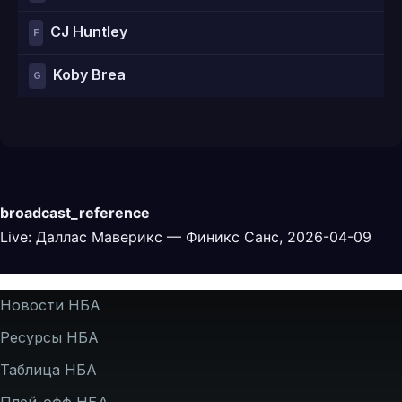
CJ Huntley
F
Koby Brea
G
broadcast_reference
Live: Даллас Маверикс — Финикс Санс, 2026-04-09
Подвал
Новости НБА
Ресурсы НБА
Таблица НБА