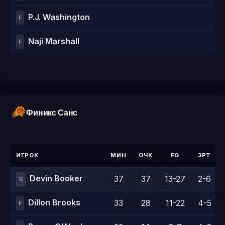
P.J. Washington
F
Naji Marshall
F
Финикс Санс
ИГРОК
МИН
ОЧК
FG
3PT
Devin Booker
37
37
13-27
2-6
G
Dillon Brooks
33
28
11-22
4-5
F