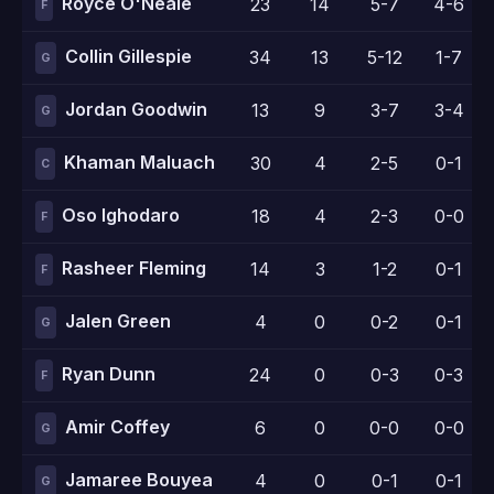
Royce O'Neale
23
14
5-7
4-6
F
Collin Gillespie
34
13
5-12
1-7
G
Jordan Goodwin
13
9
3-7
3-4
G
Khaman Maluach
30
4
2-5
0-1
C
Oso Ighodaro
18
4
2-3
0-0
F
Rasheer Fleming
14
3
1-2
0-1
F
Jalen Green
4
0
0-2
0-1
G
Ryan Dunn
24
0
0-3
0-3
F
Amir Coffey
6
0
0-0
0-0
G
Jamaree Bouyea
4
0
0-1
0-1
G