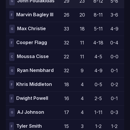
John Poulakidas
29
23
8-12
5-8
2
G
Marvin Bagley III
26
20
8-11
3-6
1
F
Max Christie
33
18
5-11
4-9
4
G
Cooper Flagg
32
11
4-18
0-4
3
F
Moussa Cisse
22
11
4-5
0-0
3
C
Ryan Nembhard
32
9
4-9
0-1
1
G
Khris Middleton
18
4
0-5
0-2
4
F
Dwight Powell
16
4
2-5
0-1
0
F
AJ Johnson
17
4
1-11
0-3
2
G
Tyler Smith
15
3
1-2
1-2
0
F