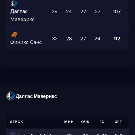
Даллас
29
24
27
27
107
Маверикс
33
28
27
24
112
Финикс Санс
Даллас Маверикс
ИГРОК
МИН
ОЧК
FG
3PT
F