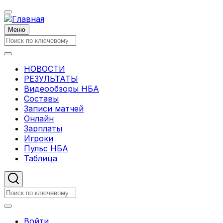
Перейти
к
основному
Меню
содержанию
Поиск
Поиск
НОВОСТИ
Основная
РЕЗУЛЬТАТЫ
Видеообзоры НБА
навигация
Составы
Записи матчей
Онлайн
Зарплаты
Игроки
Пульс НБА
Таблица
Поиск
Поиск
Меню
Войти