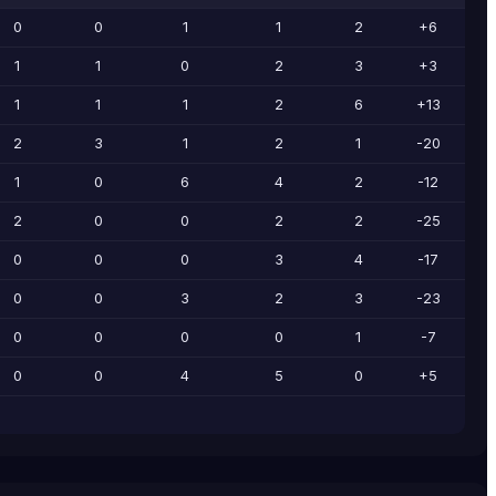
0
0
1
1
2
+6
1
1
0
2
3
+3
1
1
1
2
6
+13
2
3
1
2
1
-20
1
0
6
4
2
-12
2
0
0
2
2
-25
0
0
0
3
4
-17
0
0
3
2
3
-23
0
0
0
0
1
-7
0
0
4
5
0
+5