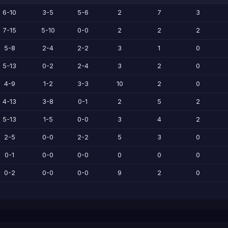
6-10
3-5
5-6
2
7
3
7-15
5-10
0-0
2
2
2
5-8
2-4
2-2
3
1
0
5-13
0-2
2-4
3
2
0
4-9
1-2
3-3
10
2
0
4-13
3-8
0-1
2
5
2
5-13
1-5
0-0
3
4
2
2-5
0-0
2-2
5
3
0
0-1
0-0
0-0
0
0
0
0-2
0-0
0-0
9
2
0