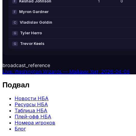
Keshad Johnson
1
0
F
Myron Gardner
F
Vladislav Goldin
C
Tyler Herro
G
Trevor Keels
G
broadcast_reference
Live: Washington Wizards — Майами Хит, 2026-04-05
Подвал
Новости НБА
Ресурсы НБА
Таблица НБА
Плей-офф НБА
Номера игроков
Блог