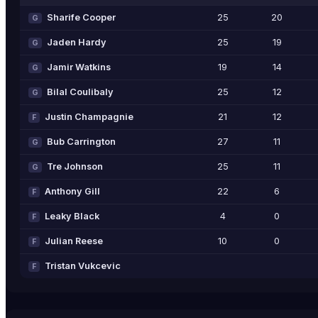
Sharife Cooper
25
20
G
Jaden Hardy
25
19
G
Jamir Watkins
19
14
G
Bilal Coulibaly
25
12
G
Justin Champagnie
21
12
F
Bub Carrington
27
11
G
Tre Johnson
25
11
G
Anthony Gill
22
6
F
Leaky Black
4
0
F
Julian Reese
10
0
F
Tristan Vukcevic
F