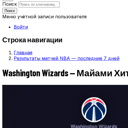
Поиск
Поиск
Меню учётной записи пользователя
Войти
Строка навигации
Главная
Результаты матчей NBA — последние 7 дней
Washington Wizards — Майами Хит
Washington Wizards