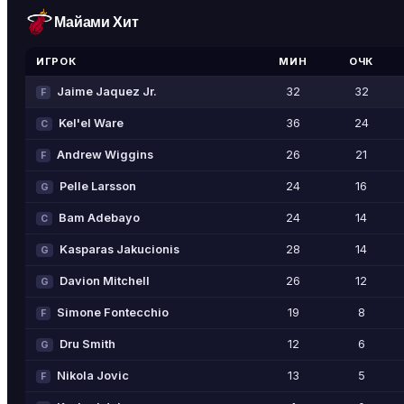
Майами Хит
ИГРОК
МИН
ОЧК
Jaime Jaquez Jr.
32
32
F
Kel'el Ware
36
24
C
Andrew Wiggins
26
21
F
Pelle Larsson
24
16
G
Bam Adebayo
24
14
C
Kasparas Jakucionis
28
14
G
Davion Mitchell
26
12
G
Simone Fontecchio
19
8
F
Dru Smith
12
6
G
Nikola Jovic
13
5
F