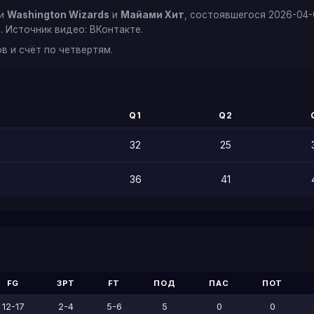
ми
Washington Wizards
и
Майами Хит
, состоявшегося 2026-04-
 Источник видео: ВКонтакте.
в и счёт по четвертям.
Q1
Q2
32
25
36
41
FG
3PT
FT
ПОД
ПАС
ПОТ
12-17
2-4
5-6
5
0
0