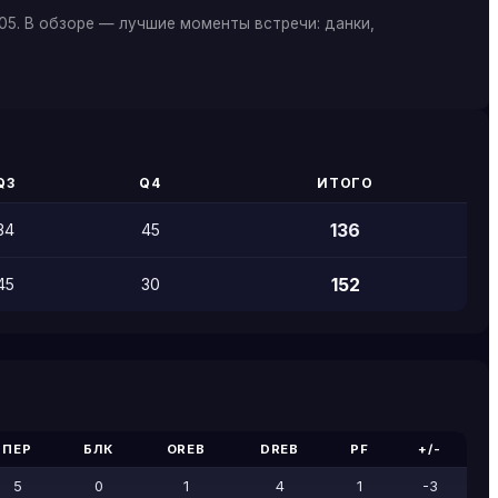
05. В обзоре — лучшие моменты встречи: данки,
Q3
Q4
ИТОГО
136
34
45
152
45
30
ПЕР
БЛК
OREB
DREB
PF
+/-
5
0
1
4
1
-3