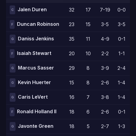
Jalen Duren
32
17
7-19
0-0
3
C
Duncan Robinson
23
15
3-5
3-5
6
F
Daniss Jenkins
35
11
4-9
0-1
3
G
Isaiah Stewart
20
10
2-2
1-1
5
F
Marcus Sasser
29
8
3-9
2-4
0
G
Kevin Huerter
15
8
2-6
1-4
3
G
Caris LeVert
16
7
3-8
1-4
0
G
Ronald Holland II
18
6
2-6
0-1
2
F
Javonte Green
18
5
2-7
1-3
0
G