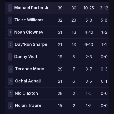
Michael Porter Jr.
39
30
10-25
3-12
F
Ziaire Williams
32
23
5-8
5-8
F
Noah Clowney
31
16
4-12
1-5
F
Day'Ron Sharpe
21
13
6-10
1-1
C
Danny Wolf
19
8
2-3
0-0
F
Terance Mann
29
7
3-7
0-3
G
Ochai Agbaji
21
6
3-5
0-1
G
Nic Claxton
28
2
1-5
0-0
C
Nolan Traore
15
2
1-5
0-0
G