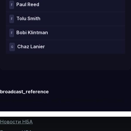
Paul Reed
F
Tolu Smith
F
Bobi Klintman
F
Chaz Lanier
G
broadcast_reference
Live: Бруклин Нетс — Детройт Пистонс, 2026-03-08
Новости НБА
Подвал