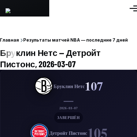
Перейти к основному содержанию
Ме
Строка
Главная
Результаты матчей NBA — последние 7 дней
Бруклин Нетс — Детройт
навигации
Пистонс, 2026-03-07
107
Бруклин Нетс
—
2026-03-07
ЗАВЕРШЁН
105
Детройт Пистонс