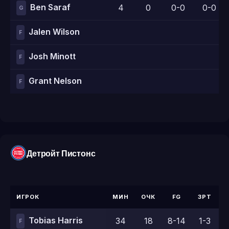
Ben Saraf
4
0
0-0
0-0
G
Jalen Wilson
F
Josh Minott
F
Grant Nelson
F
Детройт Пистонс
ИГРОК
МИН
ОЧК
FG
3PT
Tobias Harris
34
18
8-14
1-3
1
F