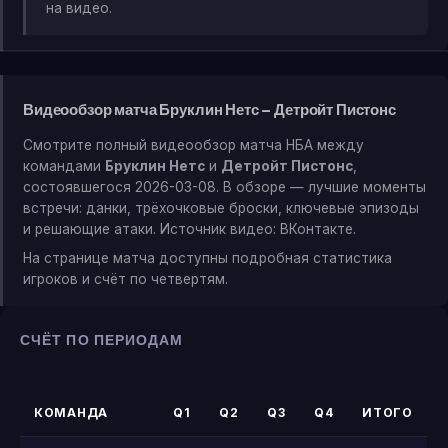
на видео.
Видеообзор матча Бруклин Нетс — Детройт Пистонс
Смотрите полный видеообзор матча НБА между
командами
Бруклин Нетс
и
Детройт Пистонс
,
состоявшегося 2026-03-08. В обзоре — лучшие моменты
встречи: данки, трёхочковые броски, ключевые эпизоды
и решающие атаки. Источник видео: ВКонтакте.
На странице матча доступны подробная статистика
игроков и счёт по четвертям.
СЧЁТ ПО ПЕРИОДАМ
КОМАНДА
Q1
Q2
Q3
Q4
ИТОГО