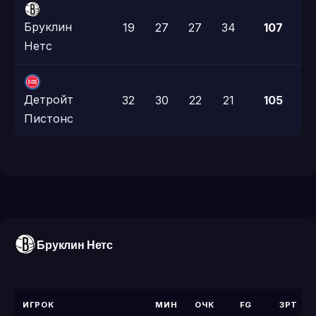
Бруклин
19
27
27
34
107
Нетс
Детройт
32
30
22
21
105
Пистонс
Бруклин Нетс
ИГРОК
МИН
ОЧК
FG
3PT