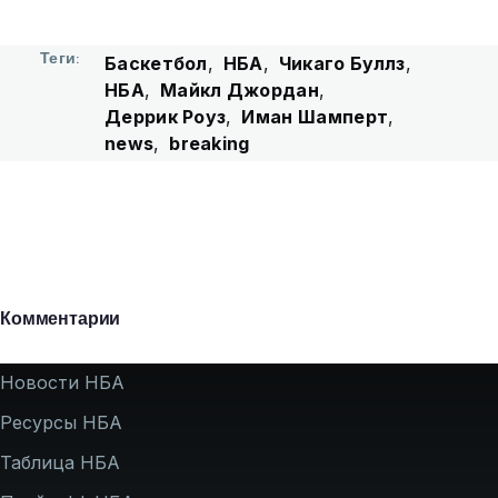
Теги
Баскетбол
НБА
Чикаго Буллз
НБА
Майкл Джордан
Деррик Роуз
Иман Шамперт
news
breaking
Комментарии
Подвал
Новости НБА
Ресурсы НБА
Таблица НБА