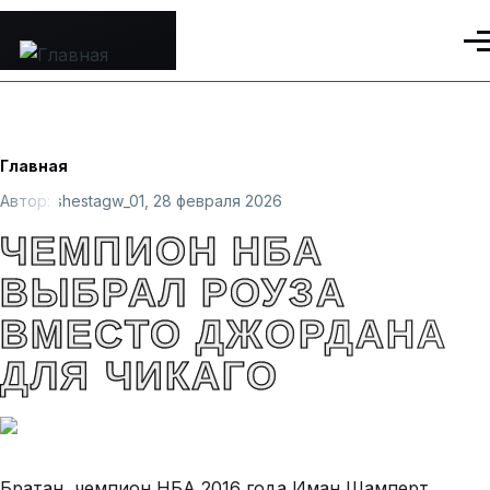
Перейти к основному содержанию
Ме
Строка
Главная
навигации
Автор:
shestagw_01
, 28 февраля 2026
ЧЕМПИОН НБА
ВЫБРАЛ РОУЗА
ВМЕСТО ДЖОРДАНА
ДЛЯ ЧИКАГО
Братан, чемпион НБА 2016 года Иман Шамперт