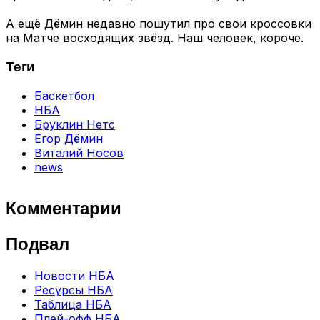
А ещё Дёмин недавно пошутил про свои кроссовки
на Матче восходящих звёзд. Наш человек, короче.
Теги
Баскетбол
НБА
Бруклин Нетс
Егор Дёмин
Виталий Носов
news
Комментарии
Подвал
Новости НБА
Ресурсы НБА
Таблица НБА
Плей-офф НБА