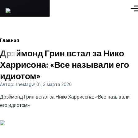
Перейти к основному содержанию
Ме
Строка
Главная
Дрэймонд Грин встал за Нико
навигации
Харрисона: «Все называли его
идиотом»
Автор:
shestagw_01
, 3 марта 2026
Дрэймонд Грин встал за Нико Харрисона: «Все называли
его идиотом»