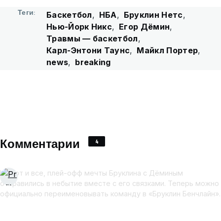
Теги
Баскетбол
НБА
Бруклин Нетс
Нью-Йорк Никс
Егор Дёмин
Травмы — баскетбол
Карл-Энтони Таунс
Майкл Портер
news
breaking
Комментарии
4
Ну вот и все, плей-офф мечты Бруклина с Дёминым
отправились в небытие вместе с его связками. Теперь можно
официально переименовывать команду в «Бруклин Бенчлайн».