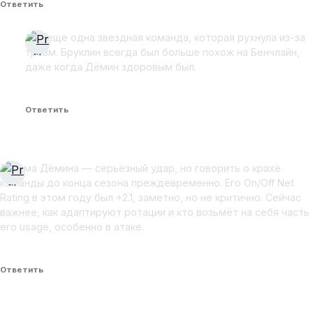
Ответить
Ага, еще одна звездная команда, которая рухнула из-за
травм. Бруклин всегда был больше похож на Бенчлайн,
даже когда Дёмин здоровым был.
Ответить
Травма Дёмина — серьёзный удар, но говорить о крахе
команды до конца сезона преждевременно. Его On/Off Net
Rating в этом году был +2.1, заметно, но не критично. Сейчас
важнее, как адаптируют ротации и кто возьмёт на себя часть
его usage, особенно в атаке.
Ответить