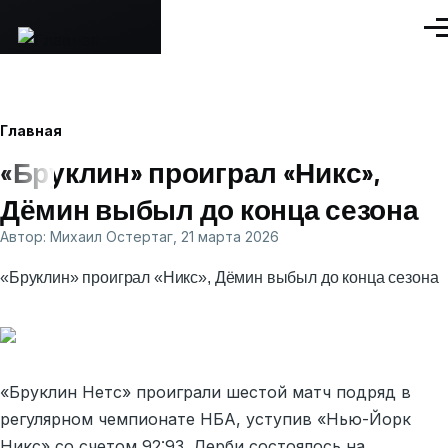
Перейти к основному содержанию
Ме
Строка
Главная
«Бруклин» проиграл «Никс»,
навигации
Дёмин выбыл до конца сезона
Автор:
Михаил Остертаг
, 21 марта 2026
«Бруклин» проиграл «Никс», Дёмин выбыл до конца сезона
«Бруклин Нетс» проиграли шестой матч подряд в
регулярном чемпионате НБА, уступив «Нью-Йорк
Никс» со счетом 92:93. Дерби состоялось на