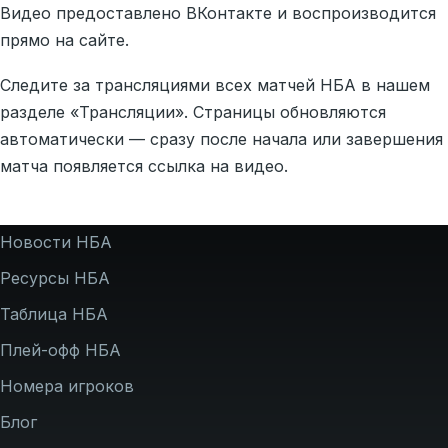
Видео предоставлено ВКонтакте и воспроизводится
прямо на сайте.
Следите за трансляциями всех матчей НБА в нашем
разделе «Трансляции». Страницы обновляются
автоматически — сразу после начала или завершения
матча появляется ссылка на видео.
Подвал
Новости НБА
Ресурсы НБА
Таблица НБА
Плей-офф НБА
Номера игроков
Блог