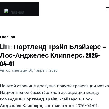
Перейти к основному содержанию
Ме
Строка
Главная
навигации
Live: Портленд Трэйл Блэйзерс —
Лос-Анджелес Клипперс, 2026-
04-01
Автор:
shestagw_01
, 1 апреля 2026
На этой странице доступна прямой трансляции матча
Национальной баскетбольной ассоциации между
командами
Портленд Трэйл Блэйзерс
и
Лос-
Анджелес Клипперс
, состоявшегося 2026-04-01.