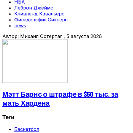
НБА
Леброн Джеймс
Кливленд Кавальерс
Филадельфия Сиксерс
news
Автор:
Михаил Остертаг
, 5 августа 2026
Мэтт Барнс о штрафе в $50 тыс. за
мать Хардена
Теги
Баскетбол