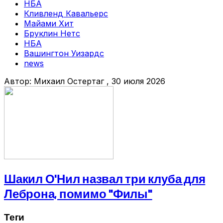
НБА
Кливленд Кавальерс
Майами Хит
Бруклин Нетс
НБА
Вашингтон Уизардс
news
Автор:
Михаил Остертаг
, 30 июля 2026
Шакил О'Нил назвал три клуба для
Леброна, помимо "Филы"
Теги