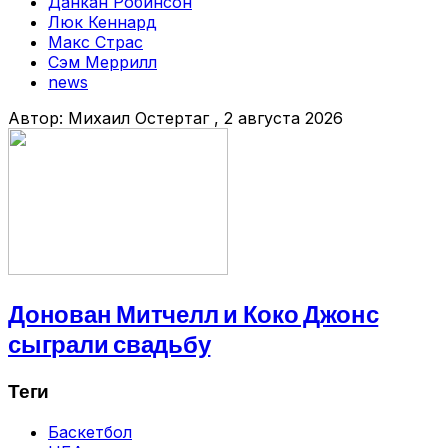
Данкан Робинсон
Люк Кеннард
Макс Страс
Сэм Меррилл
news
Автор:
Михаил Остертаг
, 2 августа 2026
Донован Митчелл и Коко Джонс
сыграли свадьбу
Теги
Баскетбол