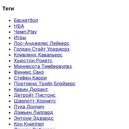
Теги
Баскетбол
НБА
Чемп.Play
Игры
Лос-Анджелес Лейкерс
Голден Стэйт Уорриорз
Кливленд Кавальерс
Хьюстон Рокетс
Миннесота Тимбервулвз
Финикс Санз
Стефен Карри
Портленд Трэйл Блэйзерс
Кевин Дюрант
Детройт Пистонс
Шарлотт Хорнетс
Лука Дончич
Дэмьен Лиллард
Энтони Эдвардс
Кон Книппел