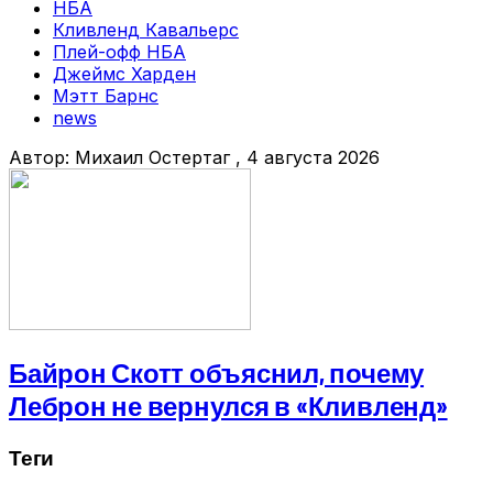
НБА
Кливленд Кавальерс
Плей-офф НБА
Джеймс Харден
Мэтт Барнс
news
Автор:
Михаил Остертаг
, 4 августа 2026
Байрон Скотт объяснил, почему
Леброн не вернулся в «Кливленд»
Теги