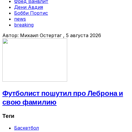
Фред Ванвлит
Дени Авдия
Бобби Портис
news
breaking
Автор:
Михаил Остертаг
, 5 августа 2026
Футболист пошутил про Леброна и
свою фамилию
Теги
Баскетбол