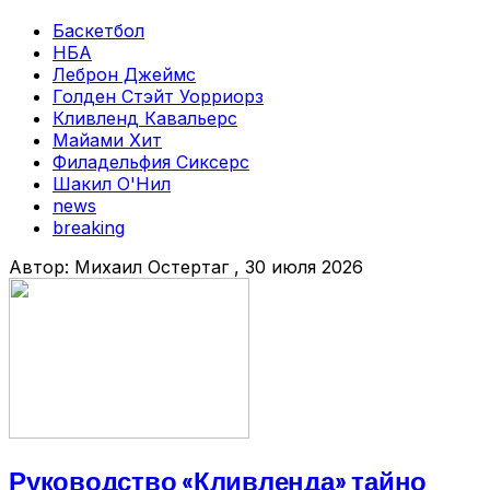
Баскетбол
НБА
Леброн Джеймс
Голден Стэйт Уорриорз
Кливленд Кавальерс
Майами Хит
Филадельфия Сиксерс
Шакил О'Нил
news
breaking
Автор:
Михаил Остертаг
, 30 июля 2026
Руководство «Кливленда» тайно