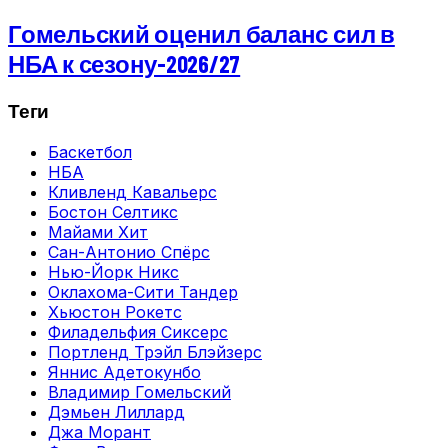
Гомельский оценил баланс сил в
НБА к сезону-2026/27
Теги
Баскетбол
НБА
Кливленд Кавальерс
Бостон Селтикс
Майами Хит
Сан-Антонио Спёрс
Нью-Йорк Никс
Оклахома-Сити Тандер
Хьюстон Рокетс
Филадельфия Сиксерс
Портленд Трэйл Блэйзерс
Яннис Адетокунбо
Владимир Гомельский
Дэмьен Лиллард
Джа Морант