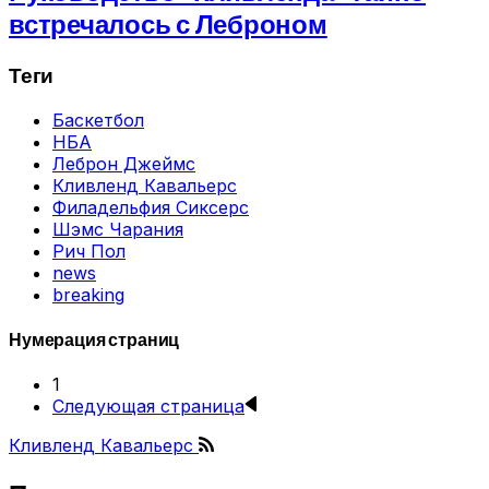
встречалось с Леброном
Теги
Баскетбол
НБА
Леброн Джеймс
Кливленд Кавальерс
Филадельфия Сиксерс
Шэмс Чарания
Рич Пол
news
breaking
Нумерация страниц
1
Следующая страница
Кливленд Кавальерс