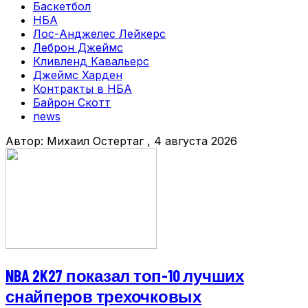
Баскетбол
НБА
Лос-Анджелес Лейкерс
Леброн Джеймс
Кливленд Кавальерс
Джеймс Харден
Контракты в НБА
Байрон Скотт
news
Автор:
Михаил Остертаг
, 4 августа 2026
NBA 2K27 показал топ-10 лучших
снайперов трехочковых