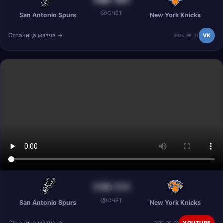
СЧЁТ
San Antonio Spurs
New York Knicks
Страница матча →
VK
2026-06-11
115
:
111
СЧЁТ
San Antonio Spurs
New York Knicks
Страница матча →
YOUTUBE
2026-06-09