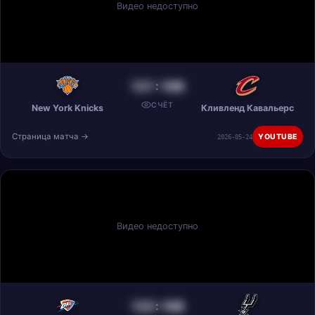
Видео недоступно
121
:
108
СЧЁТ
New York Knicks
Кливленд Кавальерс
Страница матча →
YOUTUBE
2026-05-24
Видео недоступно
123
:
108